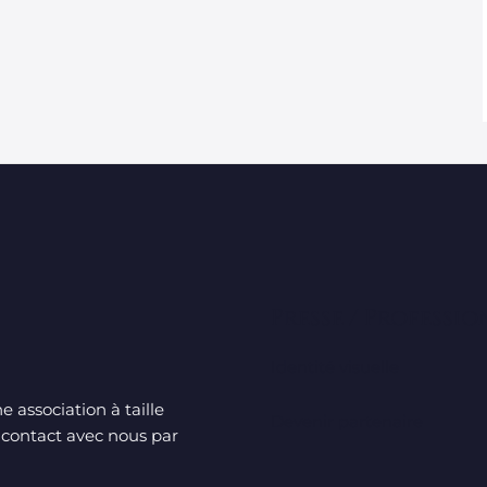
Presse / Professi
Identité visuelle
 association à taille
Devenir partenaire
 contact avec nous par